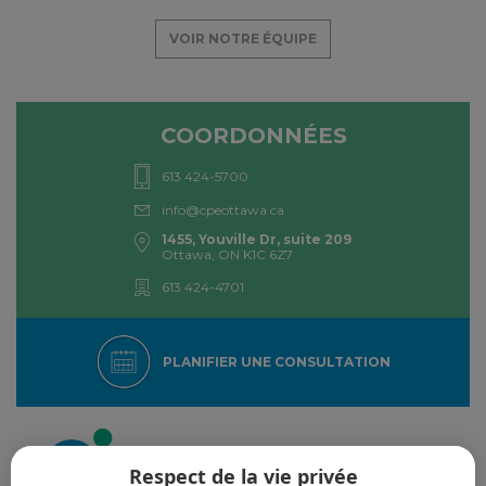
VOIR NOTRE ÉQUIPE
COORDONNÉES
613 424-5700
info@cpeottawa.ca
1455, Youville Dr, suite 209
Ottawa, ON K1C 6Z7
613 424-4701
PLANIFIER UNE CONSULTATION
Respect de la vie privée