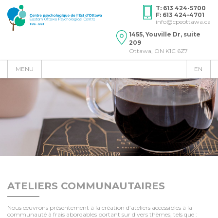
T: 613 424-5700
F: 613 424-4701
info@cpeottawa.ca
1455, Youville Dr, suite
209
Ottawa, ON K1C 6Z7
MENU
EN
ATELIERS COMMUNAUTAIRES
Nous œuvrons présentement à la création d’ateliers accessibles à la
communauté à frais abordables portant sur divers thèmes, tels que :