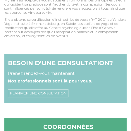
Myriam est adepte de yoga depuis environ 10 ans. Les principales valeurs
qui guident sa pratique sont l’authenticité et la compassion. Ses cours
sont influencés par son désir de rendre le yoga accessible à tous, ainsi que
les approches Vinyasa et Yin.
Elle a obtenu sa certification d’instructrice de yoga (RYT 200) au Yandara
Yoga Institute à Skinnskatteberg, en Suède. Les ateliers de yoga et de
méditation qu’elle offre au Centre psychologique de l’Est d’Ottawa
portent sur des sujets tels que l’acceptation radicale et la compassion
envers soi, et tous y sont les bienvenus.
BESOIN D'UNE CONSULTATION?
Prenez rendez-vous maintenant!
Nos professionnels sont là pour vous.
PLANIFIER UNE CONSULTATION
COORDONNÉES