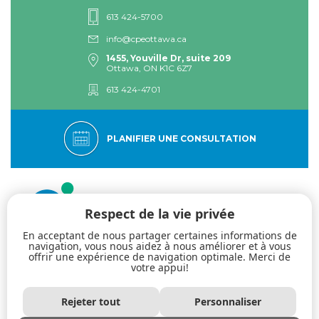
613 424-5700
info@cpeottawa.ca
1455, Youville Dr, suite 209
Ottawa, ON K1C 6Z7
613 424-4701
PLANIFIER UNE CONSULTATION
Respect de la vie privée
En acceptant de nous partager certaines informations de
navigation, vous nous aidez à nous améliorer et à vous
offrir une expérience de navigation optimale. Merci de
votre appui!
Le Centre psychologique de l’Est d’Ottawa : spécialistes de la thérapie
dialectique comportementale. Acceptation. Authenticité.
Professionnalisme.
Rejeter tout
Personnaliser