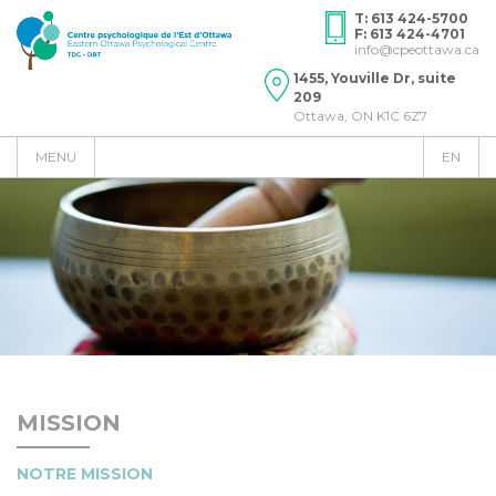
T: 613 424-5700
F: 613 424-4701
info@cpeottawa.ca
1455, Youville Dr, suite
209
Ottawa, ON K1C 6Z7
MENU
EN
MISSION
NOTRE MISSION