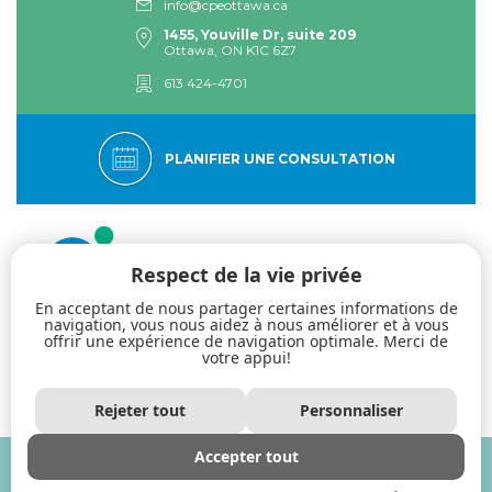
info@cpeottawa.ca
1455, Youville Dr, suite 209
Ottawa, ON K1C 6Z7
613 424-4701
PLANIFIER UNE CONSULTATION
Respect de la vie privée
En acceptant de nous partager certaines informations de
navigation, vous nous aidez à nous améliorer et à vous
offrir une expérience de navigation optimale. Merci de
votre appui!
Le Centre psychologique de l’Est d’Ottawa : spécialistes de la thérapie
dialectique comportementale. Acceptation. Authenticité.
Professionnalisme.
Rejeter tout
Personnaliser
Accepter tout
2026 -
Centre psychologique de l’Est d’Ottawa
Tous droits réservés