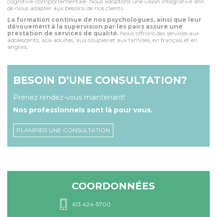
cognitive-comportementale. Nous adoptons une vision intégrative afin
de nous adapter aux besoins de nos clients.
La formation continue de nos psychologues, ainsi que leur
dévouement à la supervision par les pairs assure une
prestation de services de qualité.
Nous offrons des services aux
adolescents, aux adultes, aux couples et aux familles, en français et en
anglais.
BESOIN D'UNE CONSULTATION?
Prenez rendez-vous maintenant!
Nos professionnels sont là pour vous.
PLANIFIER UNE CONSULTATION
COORDONNÉES
613 424-5700