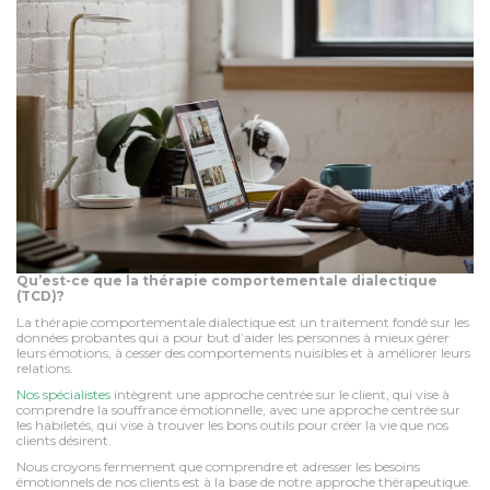
Qu’est-ce que la thérapie comportementale dialectique
(TCD)?
La thérapie comportementale dialectique est un traitement fondé sur les
données probantes qui a pour but d’aider les personnes à mieux gérer
leurs émotions, à cesser des comportements nuisibles et à améliorer leurs
relations.
Nos spécialistes
intègrent une approche centrée sur le client, qui vise à
comprendre la souffrance émotionnelle, avec une approche centrée sur
les habiletés, qui vise à trouver les bons outils pour créer la vie que nos
clients désirent.
Nous croyons fermement que comprendre et adresser les besoins
émotionnels de nos clients est à la base de notre approche thérapeutique.