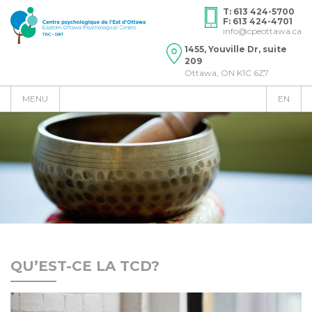
T: 613 424-5700
F: 613 424-4701
info@cpeottawa.ca
1455, Youville Dr, suite
209
Ottawa, ON K1C 6Z7
MENU
EN
QU’EST-CE LA TCD?